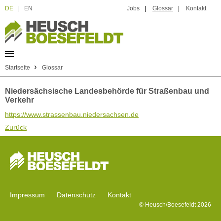
DE
|
EN
Jobs
|
Glossar
|
Kontakt
›
Startseite
Glossar
Niedersächsische Landesbehörde für Straßenbau und
Verkehr
https://www.strassenbau.niedersachsen.de
Zurück
Impressum
Datenschutz
Kontakt
© Heusch/Boesefeldt 2026